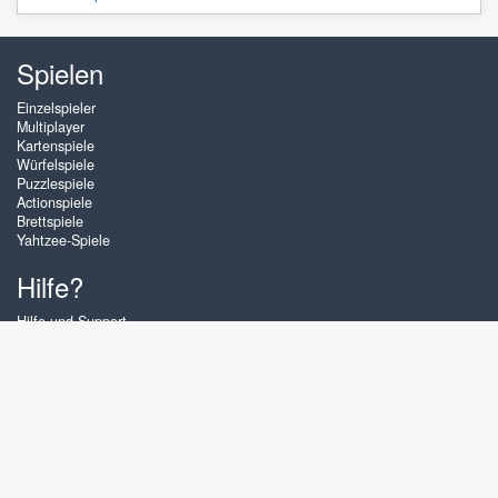
Spielen
Einzelspieler
Multiplayer
Kartenspiele
Würfelspiele
Puzzlespiele
Actionspiele
Brettspiele
Yahtzee-Spiele
Hilfe?
Hilfe und Support
Konto erstellen
Anmelden
Passwort vergessen
Über Zigiz
Auf Zigiz kannst du die besten Kartenspiele, Brettspiele und Puzzles
online spielen - und das, so oft du willst! Du kannst auch andere Zigiz-
Spieler in Multiplayer-Spielen herausfordern. Die Spiele sind für Tablets